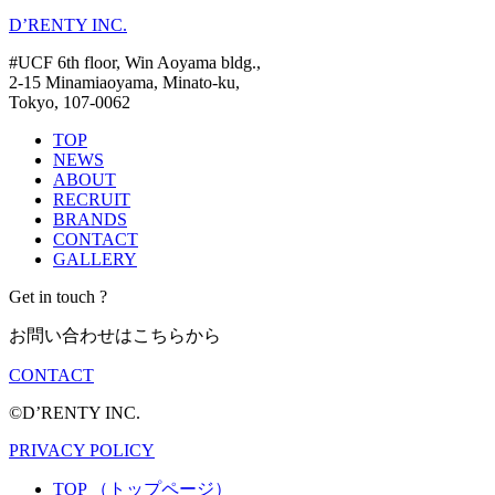
D’RENTY INC.
#UCF 6th floor, Win Aoyama bldg.,
2-15 Minamiaoyama, Minato-ku,
Tokyo, 107-0062
TOP
NEWS
ABOUT
RECRUIT
BRANDS
CONTACT
GALLERY
Get in touch ?
お問い合わせはこちらから
CONTACT
©D’RENTY INC.
PRIVACY POLICY
TOP
（トップページ）